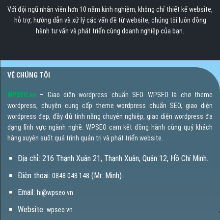
Với đội ngũ nhân viên hơn 10 năm kinh nghiệm, không chỉ thiết kế website,
hỗ trợ, hướng dẫn và xử lý các vấn đề từ website, chúng tôi luôn đồng
hành tư vấn và phát triển cùng doanh nghiệp của bạn.
VỀ CHÚNG TÔI
WPSEO.vn
– Giao diện wordpress chuẩn SEO. WPSEO là chợ theme
wordpress, chuyên cung cấp theme wordpress chuẩn SEO, giao diện
wordpress đẹp, đầy đủ tính năng chuyên nghiệp, giao diện wordpress đa
dạng lĩnh vực ngành nghề. WPSEO cam kết đồng hành cùng quý khách
hàng xuyên suốt quá trình quản trị và phát triển website.
Địa chỉ: 216 Thạnh Xuân 21, Thạnh Xuân, Quận 12, Hồ Chí Minh.
Điện thoại:
(Mr. Minh).
0848.048.148
Email:
hi@wpseo.vn
Website:
wpseo.vn