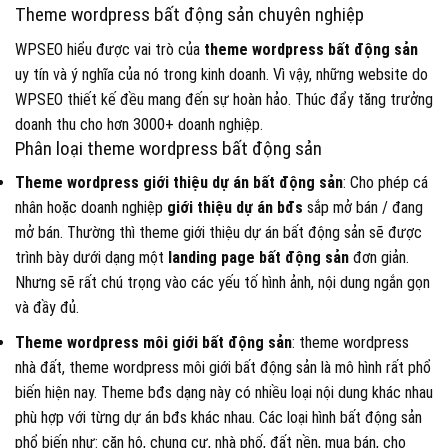
Theme wordpress bất động sản chuyên nghiệp
WPSEO hiểu được vai trò của
theme wordpress bất động sản
uy tín và ý nghĩa của nó trong kinh doanh. Vì vậy, những website do
WPSEO thiết kế đều mang đến sự hoàn hảo. Thúc đẩy tăng trưởng
doanh thu cho hơn 3000+ doanh nghiệp.
Phân loại theme wordpress bất động sản
Theme wordpress giới thiệu dự án bất động sản
: Cho phép cá
nhân hoặc doanh nghiệp
giới thiệu dự án bđs
sắp mở bán / đang
mở bán. Thường thì theme giới thiệu dự án bất động sản sẽ được
trình bày dưới dạng một
landing page bất động sản
đơn giản.
Nhưng sẽ rất chú trọng vào các yếu tố hình ảnh, nội dung ngắn gọn
và đầy đủ.
Theme wordpress môi giới bất động sản
: theme wordpress
nhà đất, theme wordpress môi giới bất động sản là mô hình rất phổ
biến hiện nay. Theme bđs dạng này có nhiều loại nội dung khác nhau
phù hợp với từng dự án bđs khác nhau. Các loại hình bất động sản
phổ biến như: căn hộ, chung cư, nhà phố, đất nền, mua bán, cho