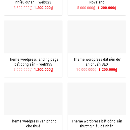
nhiều dự án – web023
Novaland
Giá
Giá
Giá
Giá
3.500.000
₫
1.200.000
₫
5.000.000
₫
1.200.000
₫
gốc
hiện
gốc
hiện
là:
tại
là:
tại
3.500.000₫.
là:
5.000.000₫.
là:
1.200.000₫.
1.200.00
Theme wordpress landing page
Theme wordpress đất nền dự
bất động sản – web355
án chuẩn SEO
Giá
Giá
Giá
Giá
7.000.000
₫
1.200.000
₫
10.000.000
₫
1.200.000
₫
gốc
hiện
gốc
hiện
là:
tại
là:
tại
7.000.000₫.
là:
10.000.000₫.
là:
1.200.000₫.
1.200.0
Theme wordpress văn phòng
Theme wordpress bất động sản
cho thuê
thương hiệu cá nhân