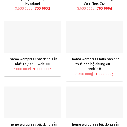
Novaland
Vạn Phúc City
Giá
Giá
Giá
Giá
3.500.000
₫
700.000
₫
3.500.000
₫
700.000
₫
gốc
hiện
gốc
hiện
là:
tại
là:
tại
3.500.000₫.
là:
3.500.000₫.
là:
700.000₫.
700.000₫
Theme wordpress bất động sản
Theme wordpress mua bán cho
nhiều dự án – web133
thuê căn hộ chung cư –
web140
Giá
Giá
7.000.000
₫
1.000.000
₫
gốc
hiện
Giá
Giá
3.500.000
₫
1.000.000
₫
là:
tại
gốc
hiện
7.000.000₫.
là:
là:
tại
1.000.000₫.
3.500.000₫.
là:
1.000.00
Theme wordpress bất động sản
Theme wordpress bất động sản