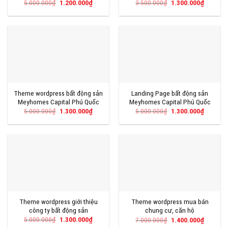
Giá
Giá
Giá
Giá
5.000.000
₫
1.200.000
₫
3.500.000
₫
1.300.000
₫
gốc
hiện
gốc
hiện
là:
tại
là:
tại
5.000.000₫.
là:
3.500.000₫.
là:
1.200.000₫.
1.300.00
Theme wordpress bất động sản
Landing Page bất động sản
Meyhomes Capital Phú Quốc
Meyhomes Capital Phú Quốc
Giá
Giá
Giá
Giá
5.000.000
₫
1.300.000
₫
5.000.000
₫
1.300.000
₫
gốc
hiện
gốc
hiện
là:
tại
là:
tại
5.000.000₫.
là:
5.000.000₫.
là:
1.300.000₫.
1.300.00
Theme wordpress giới thiệu
Theme wordpress mua bán
công ty bất động sản
chung cư, căn hộ
Giá
Giá
Giá
Giá
5.000.000
₫
1.300.000
₫
7.000.000
₫
1.400.000
₫
gốc
hiện
gốc
hiện