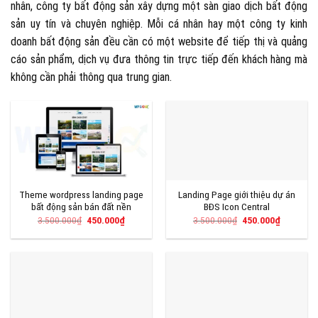
nhân, công ty bất động sản xây dựng một sàn giao dịch bất động
sản uy tín và chuyên nghiệp. Mỗi cá nhân hay một công ty kinh
doanh bất động sản đều cần có một website để tiếp thị và quảng
cáo sản phẩm, dịch vụ đưa thông tin trực tiếp đến khách hàng mà
không cần phải thông qua trung gian.
Theme wordpress landing page
Landing Page giới thiệu dự án
bất động sản bán đất nền
BĐS Icon Central
Giá
Giá
Giá
Giá
3.500.000
₫
450.000
₫
3.500.000
₫
450.000
₫
gốc
hiện
gốc
hiện
là:
tại
là:
tại
3.500.000₫.
là:
3.500.000₫.
là:
450.000₫.
450.000₫