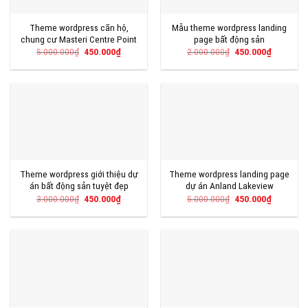
Theme wordpress căn hộ,
Mẫu theme wordpress landing
chung cư Masteri Centre Point
page bất động sản
Giá
Giá
Giá
Giá
5.000.000
₫
450.000
₫
2.000.000
₫
450.000
₫
gốc
hiện
gốc
hiện
là:
tại
là:
tại
5.000.000₫.
là:
2.000.000₫.
là:
450.000₫.
450.000₫
Theme wordpress giới thiệu dự
Theme wordpress landing page
án bất động sản tuyệt đẹp
dự án Anland Lakeview
Giá
Giá
Giá
Giá
3.000.000
₫
450.000
₫
5.000.000
₫
450.000
₫
gốc
hiện
gốc
hiện
là:
tại
là:
tại
3.000.000₫.
là:
5.000.000₫.
là:
450.000₫.
450.000₫