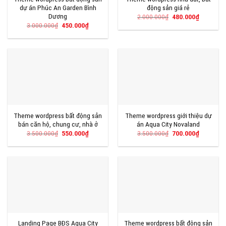
dự án Phúc An Garden Bình
động sản giá rẻ
Dương
Giá
Giá
2.000.000
₫
480.000
₫
gốc
hiện
Giá
Giá
3.000.000
₫
450.000
₫
là:
tại
gốc
hiện
2.000.000₫.
là:
là:
tại
480.000₫
3.000.000₫.
là:
450.000₫.
Theme wordpress bất động sản
Theme wordpress giới thiệu dự
bán căn hộ, chung cư, nhà ở
án Aqua City Novaland
Giá
Giá
Giá
Giá
3.500.000
₫
550.000
₫
3.500.000
₫
700.000
₫
gốc
hiện
gốc
hiện
là:
tại
là:
tại
3.500.000₫.
là:
3.500.000₫.
là:
550.000₫.
700.000₫
Landing Page BĐS Aqua City
Theme wordpress bất động sản