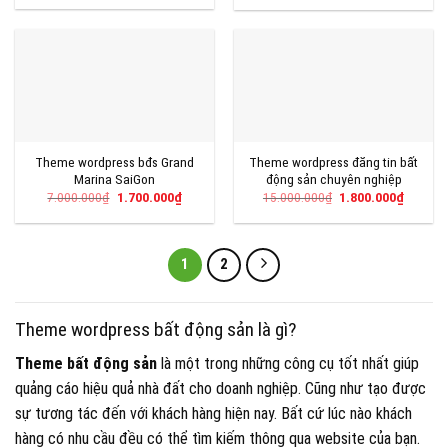
là:
tại
là:
tại
5.000.000₫.
là:
7.000.000₫.
là:
1.300.000₫.
1.400.00
Theme wordpress bđs Grand
Theme wordpress đăng tin bất
Marina SaiGon
động sản chuyên nghiệp
Giá
Giá
Giá
Giá
7.000.000
₫
1.700.000
₫
15.000.000
₫
1.800.000
₫
gốc
hiện
gốc
hiện
là:
tại
là:
tại
7.000.000₫.
là:
15.000.000₫.
là:
1.700.000₫.
1.800.0
1
2
Theme wordpress bất động sản là gì?
Theme bất động sản
là một trong những công cụ tốt nhất giúp
quảng cáo hiệu quả nhà đất cho doanh nghiệp. Cũng như tạo được
sự tương tác đến với khách hàng hiện nay. Bất cứ lúc nào khách
hàng có nhu cầu đều có thể tìm kiếm thông qua website của bạn.