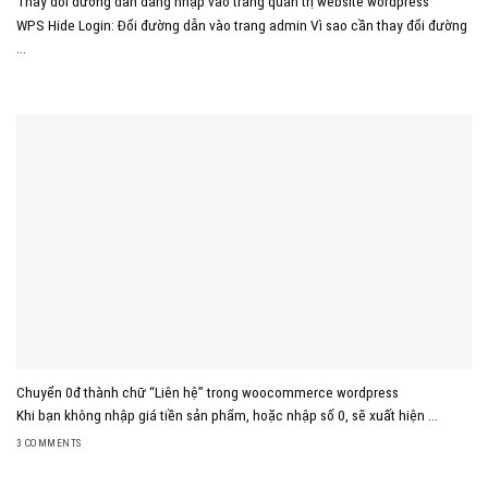
Thay đổi đường dẫn đăng nhập vào trang quản trị website wordpress
WPS Hide Login: Đổi đường dẫn vào trang admin Vì sao cần thay đổi đường
...
Chuyển 0đ thành chữ “Liên hệ” trong woocommerce wordpress
Khi bạn không nhập giá tiền sản phẩm, hoặc nhập số 0, sẽ xuất hiện ...
3 COMMENTS