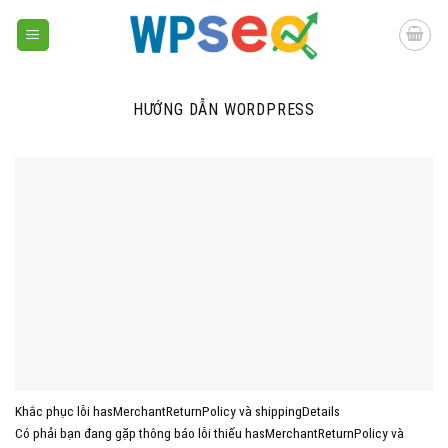
Skip
to
content
HƯỚNG DẪN WORDPRESS
Khắc phục lỗi hasMerchantReturnPolicy và shippingDetails
Có phải bạn đang gặp thông báo lỗi thiếu hasMerchantReturnPolicy và