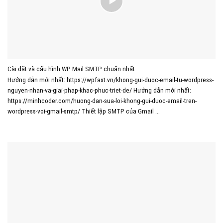
Cài đặt và cấu hình WP Mail SMTP chuẩn nhất
Hướng dẫn mới nhất: https://wpfast.vn/khong-gui-duoc-email-tu-wordpress-
nguyen-nhan-va-giai-phap-khac-phuc-triet-de/ Hướng dẫn mới nhất:
https://minhcoder.com/huong-dan-sua-loi-khong-gui-duoc-email-tren-
wordpress-voi-gmail-smtp/ Thiết lập SMTP của Gmail ...