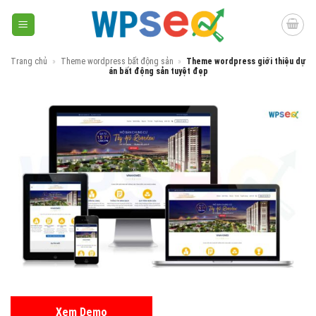
Skip
to
content
Trang chủ
»
Theme wordpress bất động sản
»
Theme wordpress giới thiệu dự
án bất động sản tuyệt đẹp
Xem Demo