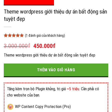
Theme wordpress giới thiệu dự án bất động sản
tuyệt đẹp
(
1
đánh giá của khách hàng)
5
1
trên 5
Giá
Giá
3.000.000
₫
450.000
₫
dựa trên
đánh giá
gốc
hiện
Theme wordpress giới thiệu dự án bất động sản tuyệt đẹp
là:
tại
3.000.000₫.
là:
450.000₫.
THÊM VÀO GIỎ HÀNG
Tặng kèm trọn bộ Plugin khủng, trị giá
~5 triệu
. Cần phải có
cho website của bạn.
WP Content Copy Protection (Pro)