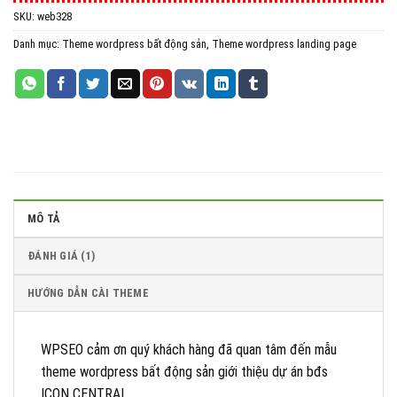
SKU:
web328
All in One WP Migration Unlimited Extension
Danh mục:
Theme wordpress bất động sản
,
Theme wordpress landing page
iThemes Security Pro
Wordfence Security Premium
MÔ TẢ
ĐÁNH GIÁ (1)
HƯỚNG DẪN CÀI THEME
WPSEO cảm ơn quý khách hàng đã quan tâm đến mẫu
theme wordpress bất động sản giới thiệu dự án bđs
ICON CENTRAL