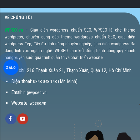
VỀ CHÚNG TÔI
WPSEO.vn
– Giao diện wordpress chuẩn SEO. WPSEO là chợ theme
wordpress, chuyên cung cấp theme wordpress chuẩn SEO, giao diện
wordpress đẹp, đầy đủ tính năng chuyên nghiệp, giao diện wordpress đa
dạng lĩnh vực ngành nghề. WPSEO cam kết đồng hành cùng quý khách
hàng xuyên suốt quá trình quản trị và phát triển website.
ZALO
Địa chỉ: 216 Thạnh Xuân 21, Thạnh Xuân, Quận 12, Hồ Chí Minh.
Điện thoại:
(Mr. Minh).
0848.048.148
Email:
hi@wpseo.vn
Website:
wpseo.vn