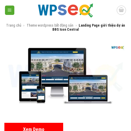
Skip
to
content
Trang chủ
»
Theme wordpress bất động sản
»
Landing Page giới thiệu dự án
BĐS Icon Central
Xem Demo