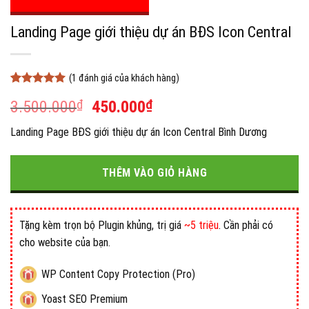
Landing Page giới thiệu dự án BĐS Icon Central
(
1
đánh giá của khách hàng)
5
1
trên 5
Giá
Giá
3.500.000
₫
450.000
₫
dựa trên
đánh giá
gốc
hiện
Landing Page BĐS giới thiệu dự án Icon Central Bình Dương
là:
tại
3.500.000₫.
là:
450.000₫.
THÊM VÀO GIỎ HÀNG
Tặng kèm trọn bộ Plugin khủng, trị giá
~5 triệu
. Cần phải có
cho website của bạn.
WP Content Copy Protection (Pro)
Yoast SEO Premium