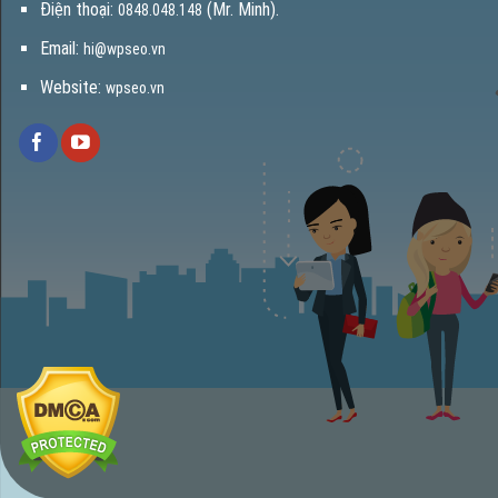
Điện thoại:
(Mr. Minh).
0848.048.148
Email:
hi@wpseo.vn
Website:
wpseo.vn