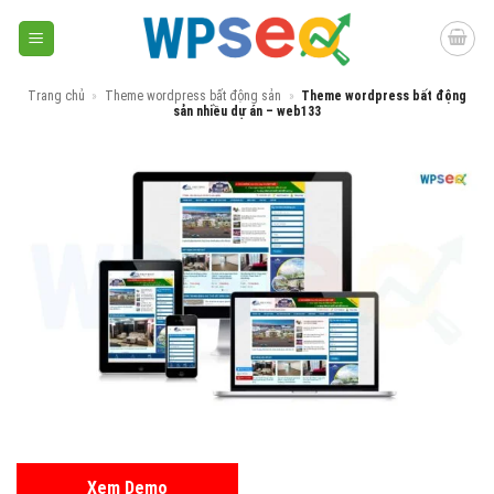
Skip
to
content
Trang chủ
»
Theme wordpress bất động sản
»
Theme wordpress bất động
sản nhiều dự án – web133
Xem Demo