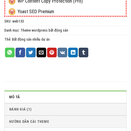
WP Content Copy Protection (Pro)
Yoast SEO Premium
SKU:
web133
All in One WP Migration Unlimited Extension
Danh mục:
Theme wordpress bất động sản
iThemes Security Pro
Thẻ:
Bất động sản nhiều dự án
Wordfence Security Premium
MÔ TẢ
ĐÁNH GIÁ (1)
HƯỚNG DẪN CÀI THEME