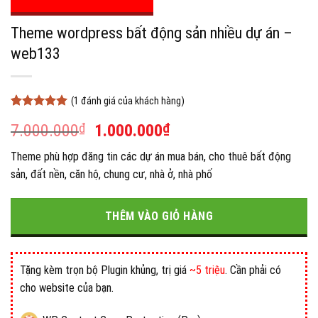
Theme wordpress bất động sản nhiều dự án –
web133
(
1
đánh giá của khách hàng)
5
1
trên 5
Giá
Giá
7.000.000
₫
1.000.000
₫
dựa trên
đánh giá
gốc
hiện
Theme phù hợp đăng tin các dự án mua bán, cho thuê bất động
là:
tại
sản, đất nền, căn hộ, chung cư, nhà ở, nhà phố
7.000.000₫.
là:
1.000.000₫.
THÊM VÀO GIỎ HÀNG
Tặng kèm trọn bộ Plugin khủng, trị giá
~5 triệu
. Cần phải có
cho website của bạn.