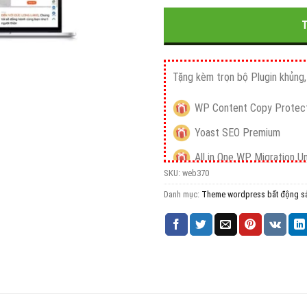
3.500.00
Tặng kèm trọn bộ Plugin khủng, 
WP Content Copy Protect
Yoast SEO Premium
All in One WP Migration U
SKU:
web370
iThemes Security Pro
Danh mục:
Theme wordpress bất động s
Wordfence Security Pre