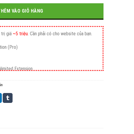
0₫.
là:
1.300.000₫.
THÊM VÀO GIỎ HÀNG
trị giá
~5 triệu
. Cần phải có cho website của bạn.
ion (Pro)
nlimited Extension
ản
mium