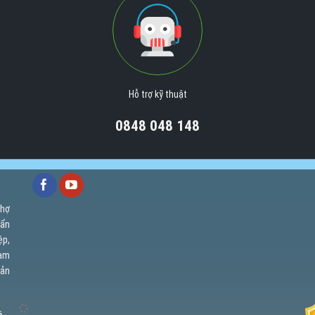
Hỗ trợ kỹ thuật
0848 048 148
chợ
uẩn
ệp,
cam
uản