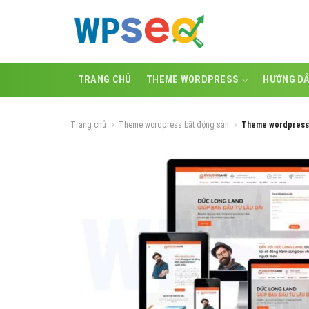
Skip
to
content
TRANG CHỦ
THEME WORDPRESS
HƯỚNG D
Trang chủ
»
Theme wordpress bất động sản
»
Theme wordpress 