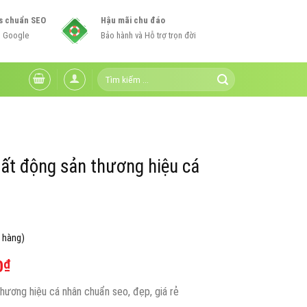
s chuẩn SEO
Hậu mãi chu đáo
n Google
Bảo hành và Hỗ trợ trọn đời
Tìm
kiếm:
ất động sản thương hiệu cá
 hàng)
Giá
0
₫
hiện
ương hiệu cá nhân chuẩn seo, đẹp, giá rẻ
tại