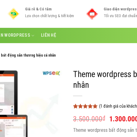
Giá rẻ & Có tâm
Giao diện wordpres
Lựa chọn chất lượng & tiết kiệm
Tối ưu SEO đạt chuẩ
ẪN WORDPRESS
LIÊN HỆ
bất động sản thương hiệu cá nhân
Theme wordpress b
nhân
(
1
đánh giá của khách
5
1
trên 5
Giá
3.500.000
₫
1.300.00
dựa trên
đánh giá
gốc
Theme wordpress bất động sản th
là: