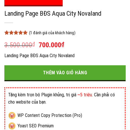
Landing Page BĐS Aqua City Novaland
(
1
đánh giá của khách hàng)
5
1
trên 5
Giá
Giá
3.500.000
₫
700.000
₫
dựa trên
đánh giá
gốc
hiện
Landing Page BĐS Aqua City Novaland
là:
tại
3.500.000₫.
là:
700.000₫.
THÊM VÀO GIỎ HÀNG
Tặng kèm trọn bộ Plugin khủng, trị giá
~5 triệu
. Cần phải có
cho website của bạn.
WP Content Copy Protection (Pro)
Yoast SEO Premium