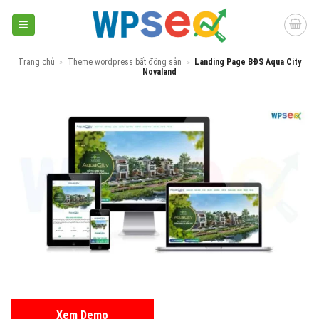
Skip
to
content
Trang chủ
»
Theme wordpress bất động sản
»
Landing Page BĐS Aqua City
Novaland
Xem Demo