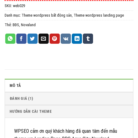
SKU:
web029
All in One WP Migration Unlimited Extension
Danh mục:
Theme wordpress bất động sản
,
Theme wordpress landing page
iThemes Security Pro
Thẻ:
BĐS
,
Novaland
Wordfence Security Premium
MÔ TẢ
ĐÁNH GIÁ (1)
HƯỚNG DẪN CÀI THEME
WPSEO cảm ơn quý khách hàng đã quan tâm đến mẫu