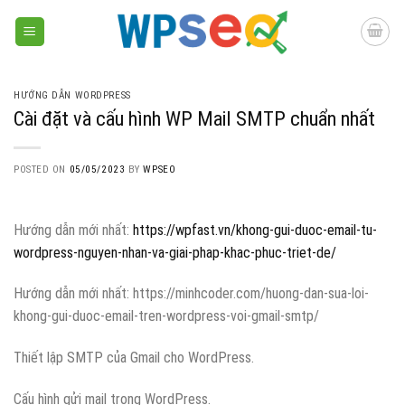
Skip
to
content
HƯỚNG DẪN WORDPRESS
Cài đặt và cấu hình WP Mail SMTP chuẩn nhất
POSTED ON
05/05/2023
BY
WPSEO
Hướng dẫn mới nhất:
https://wpfast.vn/khong-gui-duoc-email-tu-
wordpress-nguyen-nhan-va-giai-phap-khac-phuc-triet-de/
Hướng dẫn mới nhất: https://minhcoder.com/huong-dan-sua-loi-
khong-gui-duoc-email-tren-wordpress-voi-gmail-smtp/
Thiết lập SMTP của Gmail cho WordPress.
Cấu hình gửi mail trong WordPress.