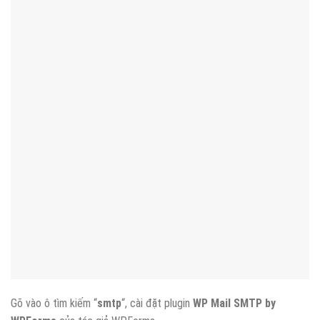
Gõ vào ô tìm kiếm “
smtp
“, cài đặt plugin
WP Mail SMTP by