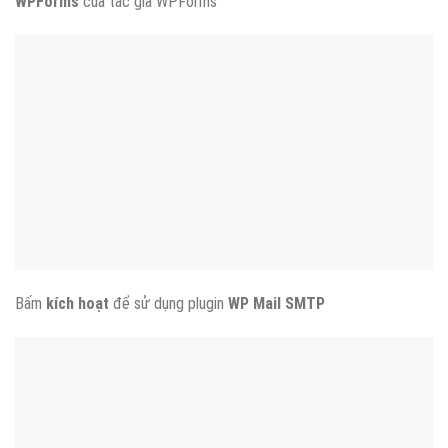
WPForms
của tác giả WPForms
Bấm
kích hoạt
để sử dụng plugin
WP Mail SMTP