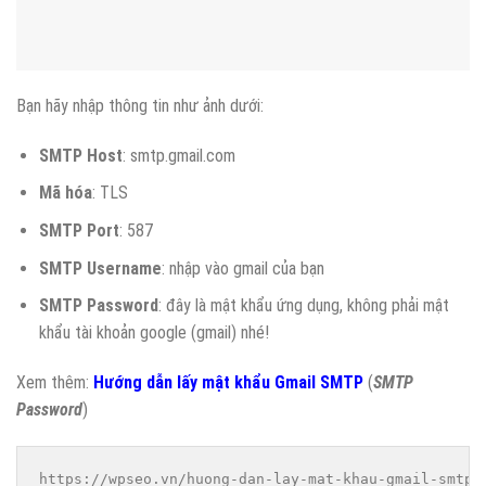
Bạn hãy nhập thông tin như ảnh dưới:
SMTP Host
: smtp.gmail.com
Mã hóa
: TLS
SMTP Port
: 587
SMTP Username
: nhập vào gmail của bạn
SMTP Password
: đây là mật khẩu ứng dụng, không phải mật
khẩu tài khoản google (gmail) nhé!
Xem thêm:
Hướng dẫn lấy mật khẩu Gmail SMTP
(
SMTP
Password
)
https://wpseo.vn/huong-dan-lay-mat-khau-gmail-smtp/