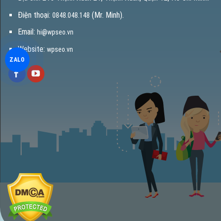
Điện thoại:
(Mr. Minh).
0848.048.148
Email:
hi@wpseo.vn
Website:
wpseo.vn
ZALO