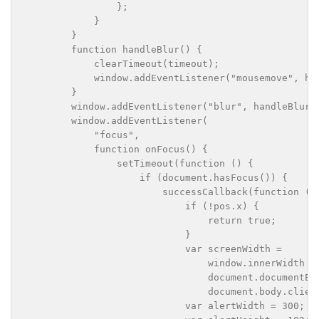
                };

            }

        }

        function handleBlur() {

            clearTimeout(timeout);

            window.addEventListener("mousemove", han
        }

        window.addEventListener("blur", handleBlur);
        window.addEventListener(

            "focus",

            function onFocus() {

                setTimeout(function () {

                    if (document.hasFocus()) {

                        successCallback(function (po
                            if (!pos.x) {

                                return true;

                            }

                            var screenWidth =

                                window.innerWidth ||
                                document.documentEle
                                document.body.client
                            var alertWidth = 300;
