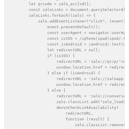
        let qrcode = zalo_acc[sdt];

        const zaloLinks = document.querySelectorAll(
        zaloLinks.forEach((zalo) => {

            zalo.addEventListener("click", (event) =
                event.preventDefault();

                const userAgent = navigator.userAgen
                const isIOS = /iphone|ipad|ipod/.tes
                const isAndroid = /android/.test(use
                let redirectURL = null;

                if (isIOS) {

                    redirectURL = 'zalo://qr/p/'+qrc
                    window.location.href = redirectU
                } else if (isAndroid) {

                    redirectURL = 'zalo://zaloapp.co
                    window.location.href = redirectU
                } else {

                    redirectURL = 'zalo://conversati
                    zalo.classList.add("zalo_loading
                    devvnCheckLinkAvailability(

                        redirectURL,

                        function (result) {

                            zalo.classList.remove("z