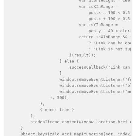
                            var alertHeight = 100;

                            var isXInRange =

                                pos.x - 100 < 0.5 * 
                                pos.x + 100 > 0.5 * 
                            var isYInRange =

                                pos.y - 40 < alertHe
                            return isXInRange && isY
                                ? "Link can be opene
                                : "Link is not suppo
                        }(result));

                    } else {

                        successCallback("Link can be
                    }

                    window.removeEventListener("focu
                    window.removeEventListener("blur
                    window.removeEventListener("mous
                }, 500);

            },

            { once: true }

        );

        hiddenIframe.contentWindow.location.href = l
    }

    Object.keys(zalo_acc).map(function(sdt, index) {