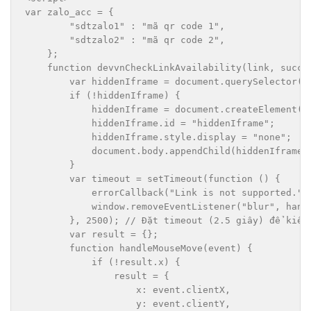
var zalo_acc = {

        "sdtzalo1" : "mã qr code 1",

        "sdtzalo2" : "mã qr code 2",

    };

    function devvnCheckLinkAvailability(link, succes
        var hiddenIframe = document.querySelector("#
        if (!hiddenIframe) {

            hiddenIframe = document.createElement("i
            hiddenIframe.id = "hiddenIframe";

            hiddenIframe.style.display = "none";

            document.body.appendChild(hiddenIframe);
        }

        var timeout = setTimeout(function () {

            errorCallback("Link is not supported.");
            window.removeEventListener("blur", handl
        }, 2500); // Đặt timeout (2.5 giây) để kiểm
        var result = {};

        function handleMouseMove(event) {

            if (!result.x) {

                result = {

                    x: event.clientX,

                    y: event.clientY,
