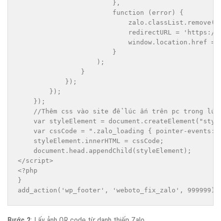
                        },

                        function (error) {

                            zalo.classList.remove("z
                            redirectURL = 'https://c
                            window.location.href = r
                        }

                    );

                }

            });

        });

    });

    //Thêm css vào site để lúc ấn trên pc trong lúc
    var styleElement = document.createElement("style
    var cssCode = ".zalo_loading { pointer-events: n
    styleElement.innerHTML = cssCode;

    document.head.appendChild(styleElement);

</script>

<?php

}

add_action('wp_footer', 'weboto_fix_zalo', 999999);
Bước 2
: Lấy ảnh QR code từ danh thiếp Zalo