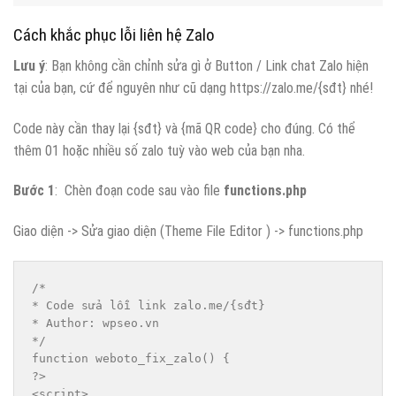
Cách khắc phục lỗi liên hệ Zalo
Lưu ý
: Bạn không cần chỉnh sửa gì ở Button / Link chat Zalo hiện
tại của bạn, cứ để nguyên như cũ dạng https://zalo.me/{sđt} nhé!
Code này cần thay lại {sđt} và {mã QR code} cho đúng. Có thể
thêm 01 hoặc nhiều số zalo tuỳ vào web của bạn nha.
Bước 1
: Chèn đoạn code sau vào file
functions.php
Giao diện -> Sửa giao diện (Theme File Editor ) -> functions.php
/*

* Code sửa lỗi link zalo.me/{sđt}

* Author: wpseo.vn

*/

function weboto_fix_zalo() {

?>

<script>
