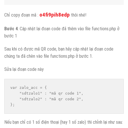
o4fi9pih8edp
Chỉ copy đoạn mã :
thôi nhé!
Bước 4
: Cập nhật lại đoạn code đã thêm vào file functions.php ở
bước 1
Sau khi có được mã QR code, bạn hãy cập nhật lại đoạn code
chúng ta đã chèn vào file functions.php ở bước 1.
Sửa lại đoạn code này
var zalo_acc = {

    "sdtzalo1" : "mã qr code 1",

    "sdtzalo2" : "mã qr code 2",

};
Nếu bạn chỉ có 1 số điện thoại (hay 1 số zalo) thì chỉnh lại như sau: