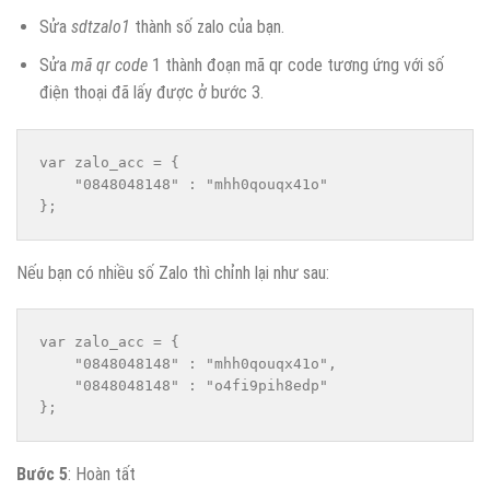
Sửa
sdtzalo1
thành số zalo của bạn.
Sửa
mã qr code
1 thành đoạn mã qr code tương ứng với số
điện thoại đã lấy được ở bước 3.
var zalo_acc = {

    "0848048148" : "mhh0qouqx41o"

};
Nếu bạn có nhiều số Zalo thì chỉnh lại như sau:
var zalo_acc = {

    "0848048148" : "mhh0qouqx41o",

    "0848048148" : "o4fi9pih8edp"

};
Bước 5
: Hoàn tất