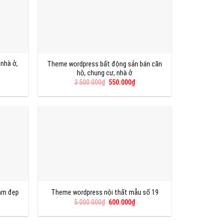
 nhà ở,
Theme wordpress bất động sản bán căn
hộ, chung cư, nhà ở
á
Giá
Giá
3.500.000
₫
550.000
₫
ện
gốc
hiện
là:
tại
3.500.000₫.
là:
0.000₫.
550.000₫.
àm đẹp
Theme wordpress nội thất mẫu số 19
á
Giá
Giá
5.000.000
₫
600.000
₫
ện
gốc
hiện
là:
tại