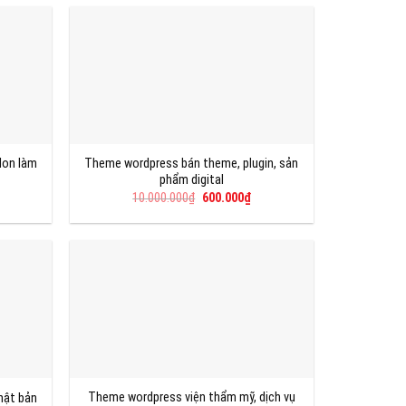
5.000.000₫.
là:
0.000₫.
600.000₫.
lon làm
Theme wordpress bán theme, plugin, sản
phẩm digital
á
Giá
Giá
10.000.000
₫
600.000
₫
ện
gốc
hiện
là:
tại
10.000.000₫.
là:
0.000₫.
600.000₫.
Theme wordpress viện thẩm mỹ, dịch vụ
hật bản