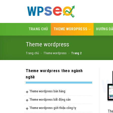
Skip
to
content
TRANG CHỦ
THEME WORDPRESS
HƯỚNG D
Theme wordpress
Trang chủ
»
Theme wordpress
»
Trang 2
Theme wordpress theo ngành
nghề
Theme wordpress bán hàng
Theme wordpress bất động sản
Theme wordpress giới thiệu công ty
The