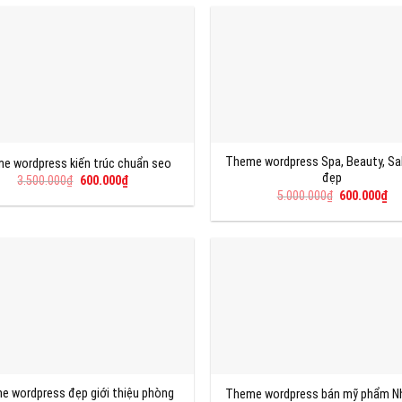
3.500.000₫.
là:
3.500.000₫.
là:
550.000₫.
60
Theme wordpress Spa, Beauty, Sa
e wordpress kiến trúc chuẩn seo
đẹp
Giá
Giá
3.500.000
₫
600.000
₫
gốc
hiện
Giá
Gi
5.000.000
₫
600.000
₫
là:
tại
gốc
hi
3.500.000₫.
là:
là:
tại
600.000₫.
5.000.000₫.
là:
60
 wordpress đẹp giới thiệu phòng
Theme wordpress bán mỹ phẩm N