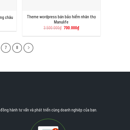
Theme wordpress bán bảo hiểm nhân thọ
ng châu
Manulife
á
ện
Giá
Giá
3.500.000
₫
700.000
₫
gốc
hiện
là:
tại
0.000₫.
3.500.000₫.
là:
700.000₫.
7
8
n đồng hành tư vấn và phát triển cùng doanh nghiệp của bạn.