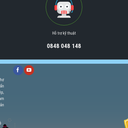
Hỗ trợ kỹ thuật
0848 048 148
chợ
uẩn
ệp,
cam
uản
ồ