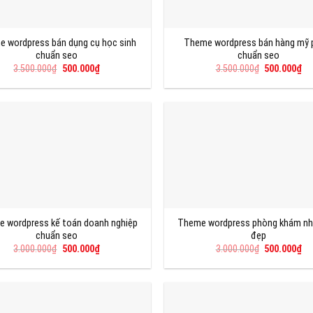
 wordpress bán dụng cụ học sinh
Theme wordpress bán hàng mỹ
chuẩn seo
chuẩn seo
Giá
Giá
Giá
Gi
3.500.000
₫
500.000
₫
3.500.000
₫
500.000
₫
gốc
hiện
gốc
hi
là:
tại
là:
tại
3.500.000₫.
là:
3.500.000₫.
là:
500.000₫.
50
 wordpress kế toán doanh nghiệp
Theme wordpress phòng khám nh
chuẩn seo
đẹp
Giá
Giá
Giá
Gi
3.000.000
₫
500.000
₫
3.000.000
₫
500.000
₫
gốc
hiện
gốc
hi
là:
tại
là:
tại
3.000.000₫.
là:
3.000.000₫.
là:
500.000₫.
50