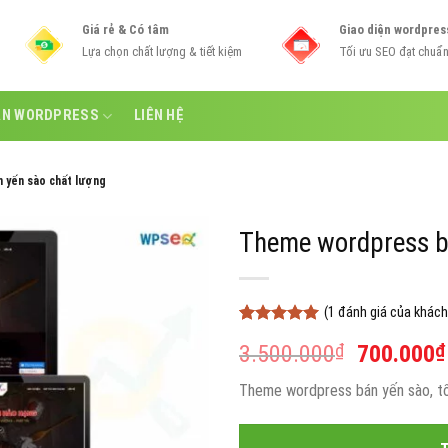
Giá rẻ & Có tâm
Giao diện wordpres
Lựa chọn chất lượng & tiết kiệm
Tối ưu SEO đạt chuẩ
ẪN WORDPRESS
LIÊN HỆ
 yến sào chất lượng
Theme wordpress b
(
1
đánh giá của khách
5
1
trên 5
Giá
3.500.000
₫
700.000
₫
dựa trên
đánh giá
gốc
Theme wordpress bán yến sào, tổ
là:
3.500.00