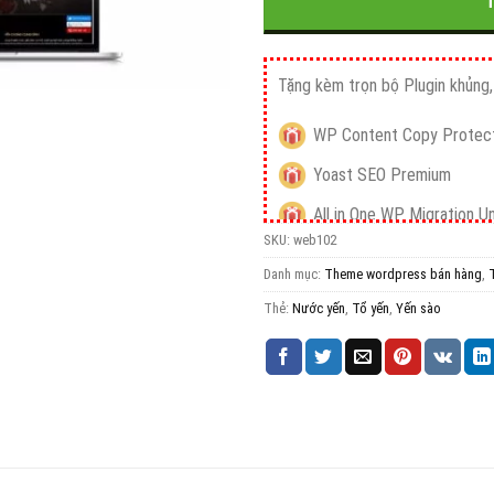
Tặng kèm trọn bộ Plugin khủng, 
WP Content Copy Protect
Yoast SEO Premium
All in One WP Migration U
SKU:
web102
iThemes Security Pro
Danh mục:
Theme wordpress bán hàng
,
Wordfence Security Pre
Thẻ:
Nước yến
,
Tổ yến
,
Yến sào