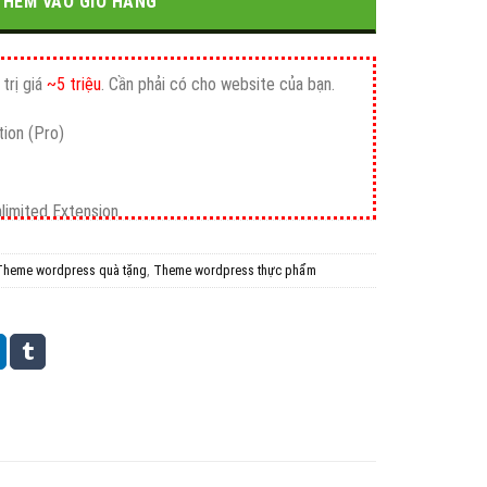
700.000₫.
THÊM VÀO GIỎ HÀNG
trị giá
~5 triệu
. Cần phải có cho website của bạn.
ion (Pro)
nlimited Extension
Theme wordpress quà tặng
,
Theme wordpress thực phẩm
mium