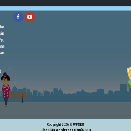
chợ
uẩn
ệp,
cam
uản
ồ
Copyright 2026 ©
WPSEO
Giao Diện WordPress Chuẩn SEO