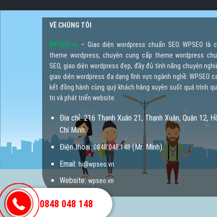
VỀ CHÚNG TÔI
WPSEO.vn
– Giao diện wordpress chuẩn SEO. WPSEO là 
theme wordpress, chuyên cung cấp theme wordpress ch
SEO, giao diện wordpress đẹp, đầy đủ tính năng chuyên nghi
giao diện wordpress đa dạng lĩnh vực ngành nghề. WPSEO 
kết đồng hành cùng quý khách hàng xuyên suốt quá trình q
trị và phát triển website.
Địa chỉ: 216 Thạnh Xuân 21, Thạnh Xuân, Quận 12, H
Chí Minh.
Điện thoại:
(Mr. Minh).
0848.048.148
Email:
hi@wpseo.vn
Website:
wpseo.vn
0848 048 148