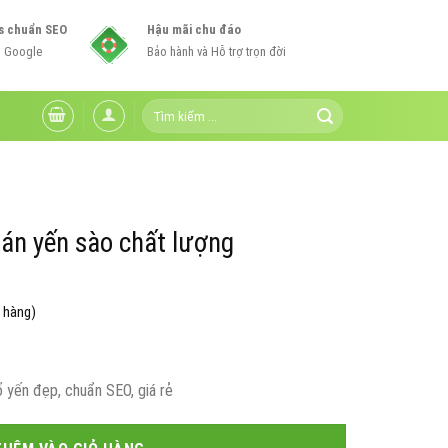
s chuẩn SEO
Hậu mãi chu đáo
n Google
Bảo hành và Hỗ trợ trọn đời
Tìm
kiếm:
án yến sào chất lượng
 hàng)
Giá
hiện
 yến đẹp, chuẩn SEO, giá rẻ
tại
0₫.
là: