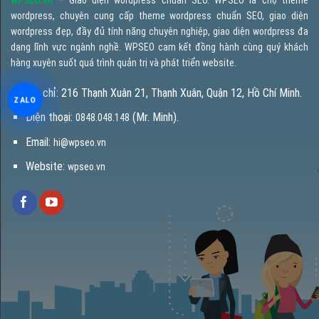
WPSEO.vn
– Giao diện wordpress chuẩn SEO. WPSEO là chợ theme
wordpress, chuyên cung cấp theme wordpress chuẩn SEO, giao diện
wordpress đẹp, đầy đủ tính năng chuyên nghiệp, giao diện wordpress đa
dạng lĩnh vực ngành nghề. WPSEO cam kết đồng hành cùng quý khách
hàng xuyên suốt quá trình quản trị và phát triển website.
Địa chỉ: 216 Thạnh Xuân 21, Thạnh Xuân, Quận 12, Hồ Chí Minh.
ZALO
Điện thoại:
(Mr. Minh).
0848.048.148
Email:
hi@wpseo.vn
Website:
wpseo.vn