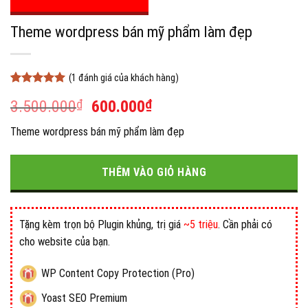
Theme wordpress bán mỹ phẩm làm đẹp
(
1
đánh giá của khách hàng)
5
1
trên 5
Giá
Giá
3.500.000
₫
600.000
₫
dựa trên
đánh giá
gốc
hiện
Theme wordpress bán mỹ phẩm làm đẹp
là:
tại
3.500.000₫.
là:
600.000₫.
THÊM VÀO GIỎ HÀNG
Tặng kèm trọn bộ Plugin khủng, trị giá
~5 triệu
. Cần phải có
cho website của bạn.
WP Content Copy Protection (Pro)
Yoast SEO Premium