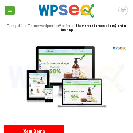
Skip
to
content
Trang chủ
»
Theme wordpress mỹ phẩm
»
Theme wordpress bán mỹ phẩm
làm đẹp
Xem Demo