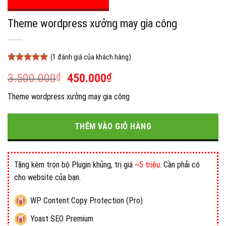
Theme wordpress xưởng may gia công
(
1
đánh giá của khách hàng)
5
1
trên 5
Giá
Giá
3.500.000
₫
450.000
₫
dựa trên
đánh giá
gốc
hiện
Theme wordpress xưởng may gia công
là:
tại
3.500.000₫.
là:
450.000₫.
THÊM VÀO GIỎ HÀNG
Tặng kèm trọn bộ Plugin khủng, trị giá
~5 triệu
. Cần phải có
cho website của bạn.
WP Content Copy Protection (Pro)
Yoast SEO Premium