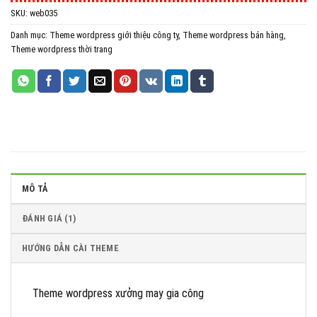
SKU:
web035
All in One WP Migration Unlimited Extension
Danh mục:
Theme wordpress giới thiệu công ty
,
Theme wordpress bán hàng
,
iThemes Security Pro
Theme wordpress thời trang
Wordfence Security Premium
MÔ TẢ
ĐÁNH GIÁ (1)
HƯỚNG DẪN CÀI THEME
Theme wordpress xưởng may gia công