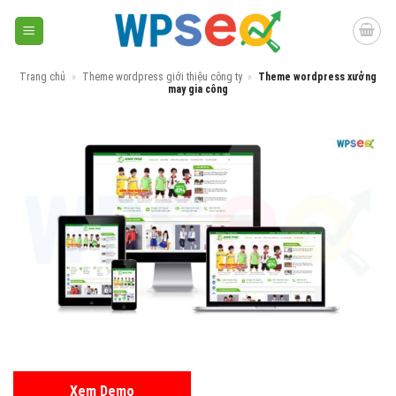
Skip
to
content
Trang chủ
»
Theme wordpress giới thiệu công ty
»
Theme wordpress xưởng
may gia công
Xem Demo