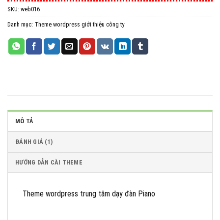
SKU:
web016
All in One WP Migration Unlimited Extension
Danh mục:
Theme wordpress giới thiệu công ty
iThemes Security Pro
Wordfence Security Premium
MÔ TẢ
ĐÁNH GIÁ (1)
HƯỚNG DẪN CÀI THEME
Theme wordpress trung tâm dạy đàn Piano