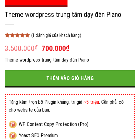
Theme wordpress trung tâm dạy đàn Piano
(
1
đánh giá của khách hàng)
5
1
trên 5
Giá
Giá
3.500.000
₫
700.000
₫
dựa trên
đánh giá
gốc
hiện
Theme wordpress trung tâm dạy đàn Piano
là:
tại
3.500.000₫.
là:
700.000₫.
THÊM VÀO GIỎ HÀNG
Tặng kèm trọn bộ Plugin khủng, trị giá
~5 triệu
. Cần phải có
cho website của bạn.
WP Content Copy Protection (Pro)
Yoast SEO Premium