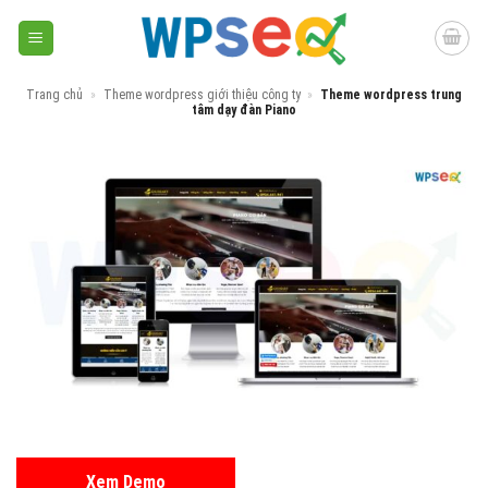
Skip
to
content
Trang chủ
»
Theme wordpress giới thiệu công ty
»
Theme wordpress trung
tâm dạy đàn Piano
Xem Demo