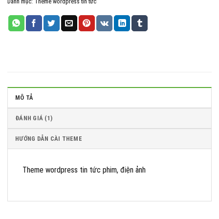
Danh mục:
Theme wordpress tin tức
iThemes Security Pro
Wordfence Security Premium
MÔ TẢ
ĐÁNH GIÁ (1)
HƯỚNG DẪN CÀI THEME
Theme wordpress tin tức phim, điện ảnh