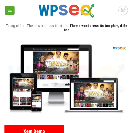
Skip
to
content
Trang chủ
»
Theme wordpress tin tức
»
Theme wordpress tin tức phim, điện
ảnh
Xem Demo