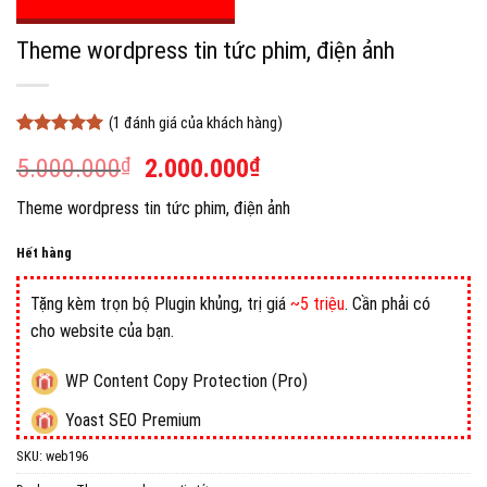
Theme wordpress tin tức phim, điện ảnh
(
1
đánh giá của khách hàng)
5
1
trên 5
Giá
Giá
5.000.000
₫
2.000.000
₫
dựa trên
đánh giá
gốc
hiện
Theme wordpress tin tức phim, điện ảnh
là:
tại
5.000.000₫.
là:
Hết hàng
2.000.000₫.
Tặng kèm trọn bộ Plugin khủng, trị giá
~5 triệu
. Cần phải có
cho website của bạn.
WP Content Copy Protection (Pro)
Yoast SEO Premium
SKU:
web196
All in One WP Migration Unlimited Extension