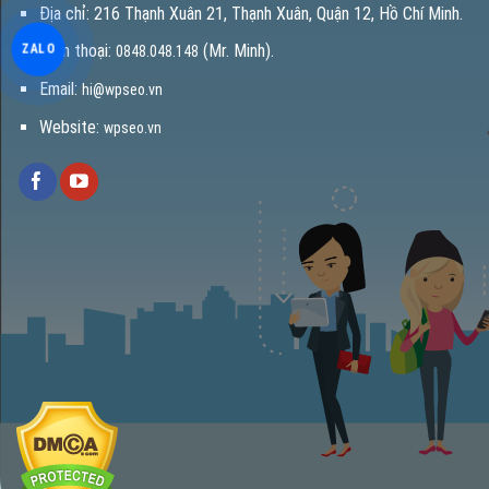
Địa chỉ: 216 Thạnh Xuân 21, Thạnh Xuân, Quận 12, Hồ Chí Minh.
Điện thoại:
(Mr. Minh).
ZALO
0848.048.148
Email:
hi@wpseo.vn
Website:
wpseo.vn