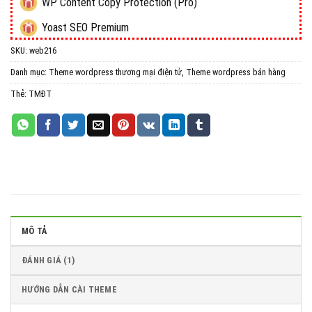
WP Content Copy Protection (Pro)
Yoast SEO Premium
SKU:
web216
All in One WP Migration Unlimited Extension
Danh mục:
Theme wordpress thương mại điện tử
,
Theme wordpress bán hàng
iThemes Security Pro
Thẻ:
TMĐT
Wordfence Security Premium
MÔ TẢ
ĐÁNH GIÁ (1)
HƯỚNG DẪN CÀI THEME