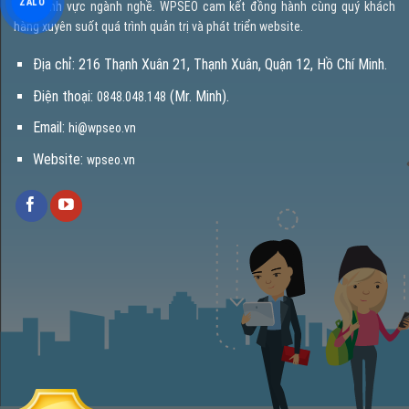
ZALO
dạng lĩnh vực ngành nghề. WPSEO cam kết đồng hành cùng quý khách
hàng xuyên suốt quá trình quản trị và phát triển website.
Địa chỉ: 216 Thạnh Xuân 21, Thạnh Xuân, Quận 12, Hồ Chí Minh.
Điện thoại:
(Mr. Minh).
0848.048.148
Email:
hi@wpseo.vn
Website:
wpseo.vn