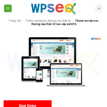
Skip
to
content
Trang chủ
»
Theme wordpress thương mại điện tử
»
Theme wordpress
thương mại điện tử cao cấp web216
Xem Demo