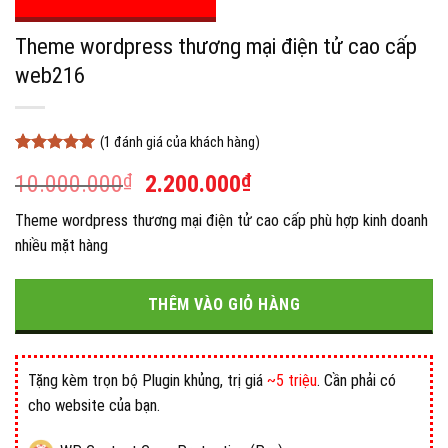
Theme wordpress thương mại điện tử cao cấp
web216
(
1
đánh giá của khách hàng)
5
1
trên 5
Giá
Giá
10.000.000
₫
2.200.000
₫
dựa trên
đánh giá
gốc
hiện
Theme wordpress thương mại điện tử cao cấp phù hợp kinh doanh
là:
tại
nhiều mặt hàng
10.000.000₫.
là:
2.200.000₫.
THÊM VÀO GIỎ HÀNG
Tặng kèm trọn bộ Plugin khủng, trị giá
~5 triệu
. Cần phải có
cho website của bạn.