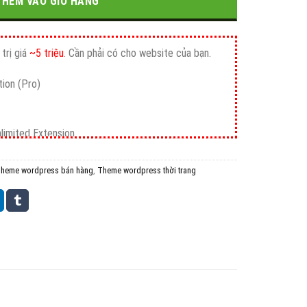
700.000₫.
THÊM VÀO GIỎ HÀNG
trị giá
~5 triệu
. Cần phải có cho website của bạn.
ion (Pro)
nlimited Extension
heme wordpress bán hàng
,
Theme wordpress thời trang
mium