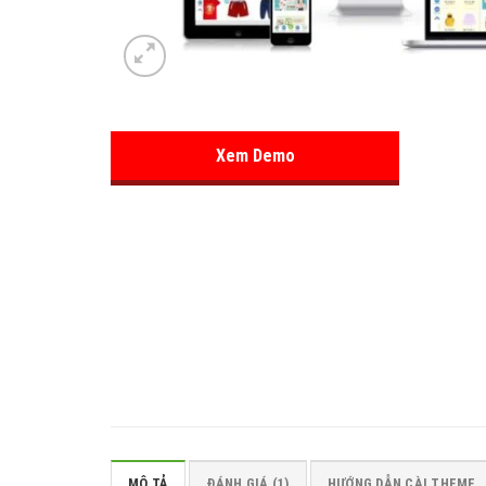
Xem Demo
MÔ TẢ
ĐÁNH GIÁ (1)
HƯỚNG DẪN CÀI THEME