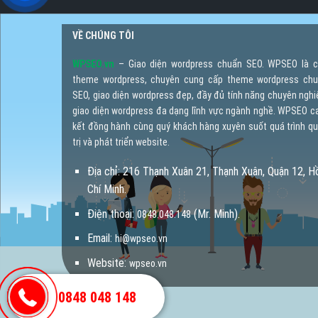
VỀ CHÚNG TÔI
WPSEO.vn
– Giao diện wordpress chuẩn SEO. WPSEO là 
theme wordpress, chuyên cung cấp theme wordpress ch
SEO, giao diện wordpress đẹp, đầy đủ tính năng chuyên nghi
giao diện wordpress đa dạng lĩnh vực ngành nghề. WPSEO 
kết đồng hành cùng quý khách hàng xuyên suốt quá trình q
trị và phát triển website.
Địa chỉ: 216 Thạnh Xuân 21, Thạnh Xuân, Quận 12, H
Chí Minh.
Điện thoại:
(Mr. Minh).
0848.048.148
Email:
hi@wpseo.vn
Website:
wpseo.vn
0848 048 148