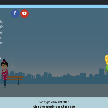
chợ
uẩn
ệp,
cam
uản
ồ
Copyright 2026 ©
WPSEO
Giao Diện WordPress Chuẩn SEO