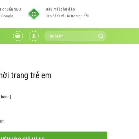
s chuẩn SEO
Hậu mãi chu đáo
n Google
Bảo hành và Hỗ trợ trọn đời
Tìm
kiếm:
ời trang trẻ em
 hàng)
Giá
hiện
 em
tại
0₫.
là: