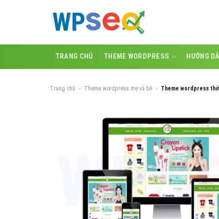
Skip
to
content
TRANG CHỦ
THEME WORDPRESS
HƯỚNG D
Trang chủ
»
Theme wordpress mẹ và bé
»
Theme wordpress thời