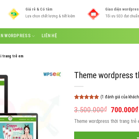
Giá rẻ & Có tâm
Giao diện wordpres
Lựa chọn chất lượng & tiết kiệm
Tối ưu SEO đạt chuẩ
ẪN WORDPRESS
LIÊN HỆ
 trang trẻ em
Theme wordpress th
(
1
đánh giá của khách
5
1
trên 5
Giá
3.500.000
₫
700.000
₫
dựa trên
đánh giá
gốc
Theme wordpress thời trang trẻ
là:
3.500.00