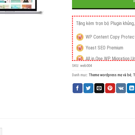
Tặng kèm trọn bộ Plugin khủng, 
WP Content Copy Protect
Yoast SEO Premium
All in One WP Migration U
SKU:
web004
iThemes Security Pro
Danh mục:
Theme wordpress mẹ và bé
,
T
Wordfence Security Pre