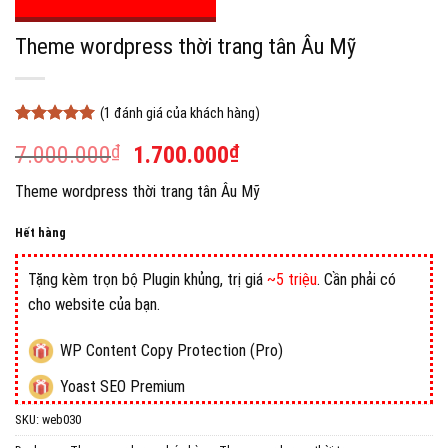
Theme wordpress thời trang tân Âu Mỹ
(
1
đánh giá của khách hàng)
5
1
trên 5
Giá
Giá
7.000.000
₫
1.700.000
₫
dựa trên
đánh giá
gốc
hiện
Theme wordpress thời trang tân Âu Mỹ
là:
tại
7.000.000₫.
là:
Hết hàng
1.700.000₫.
Tặng kèm trọn bộ Plugin khủng, trị giá
~5 triệu
. Cần phải có
cho website của bạn.
WP Content Copy Protection (Pro)
Yoast SEO Premium
SKU:
web030
All in One WP Migration Unlimited Extension