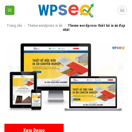
Skip
to
content
Trang chủ
»
Theme wordpress in ấn
»
Theme wordpress thiết kế in ấn đẹp
nhất
Xem Demo