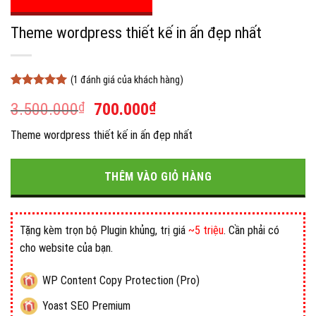
Theme wordpress thiết kế in ấn đẹp nhất
(
1
đánh giá của khách hàng)
5
1
trên 5
Giá
Giá
3.500.000
₫
700.000
₫
dựa trên
đánh giá
gốc
hiện
Theme wordpress thiết kế in ấn đẹp nhất
là:
tại
3.500.000₫.
là:
700.000₫.
THÊM VÀO GIỎ HÀNG
Tặng kèm trọn bộ Plugin khủng, trị giá
~5 triệu
. Cần phải có
cho website của bạn.
WP Content Copy Protection (Pro)
Yoast SEO Premium