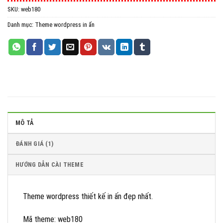
SKU:
web180
All in One WP Migration Unlimited Extension
Danh mục:
Theme wordpress in ấn
iThemes Security Pro
Wordfence Security Premium
MÔ TẢ
ĐÁNH GIÁ (1)
HƯỚNG DẪN CÀI THEME
Theme wordpress thiết kế in ấn đẹp nhất.
Mã theme: web180