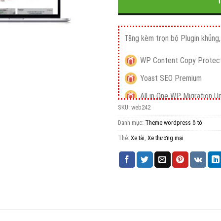
Tặng kèm trọn bộ Plugin khủng, 
WP Content Copy Protect
Yoast SEO Premium
All in One WP Migration U
SKU:
web242
iThemes Security Pro
Danh mục:
Theme wordpress ô tô
Wordfence Security Pre
Thẻ:
Xe tải
,
Xe thương mại