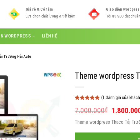
Giá rẻ & Có tâm
Giao diện wordpres
Lựa chọn chất lượng & tiết kiệm
Tối ưu SEO đạt chuẩ
ẪN WORDPRESS
LIÊN HỆ
i Trường Hải Auto
Theme wordpress T
(
1
đánh giá của khách
5
1
trên 5
Giá
7.000.000
₫
1.800.00
dựa trên
đánh giá
gốc
Theme wordpress Thaco Tải Trườn
là:
7.000.00