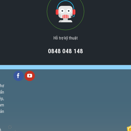
Hỗ trợ kỹ thuật
0848 048 148
chợ
uẩn
ệp,
cam
uản
ồ