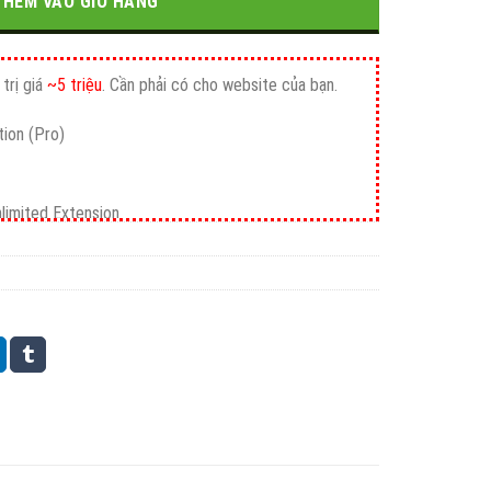
1.800.000₫.
THÊM VÀO GIỎ HÀNG
trị giá
~5 triệu
. Cần phải có cho website của bạn.
ion (Pro)
nlimited Extension
mium