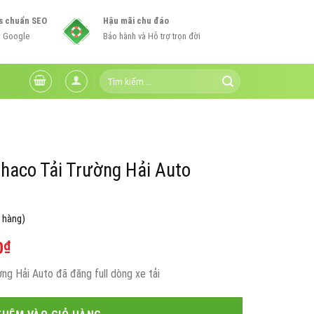
s chuẩn SEO
Hậu mãi chu đáo
n Google
Bảo hành và Hỗ trợ trọn đời
Tìm
kiếm:
haco Tải Trường Hải Auto
 hàng)
Giá
0
₫
hiện
g Hải Auto đã đăng full dòng xe tải
tại
0₫.
là: