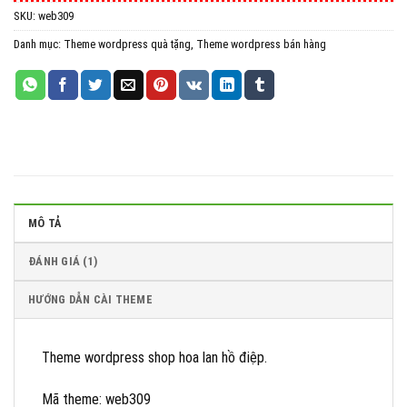
SKU:
web309
All in One WP Migration Unlimited Extension
Danh mục:
Theme wordpress quà tặng
,
Theme wordpress bán hàng
iThemes Security Pro
Wordfence Security Premium
MÔ TẢ
ĐÁNH GIÁ (1)
HƯỚNG DẪN CÀI THEME
Theme wordpress shop hoa lan hồ điệp.
Mã theme: web309