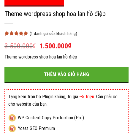
Theme wordpress shop hoa lan hồ điệp
(
1
đánh giá của khách hàng)
5
1
trên 5
Giá
Giá
3.500.000
₫
1.500.000
₫
dựa trên
đánh giá
gốc
hiện
Theme wordpress shop hoa lan hồ điệp
là:
tại
3.500.000₫.
là:
1.500.000₫.
THÊM VÀO GIỎ HÀNG
Tặng kèm trọn bộ Plugin khủng, trị giá
~5 triệu
. Cần phải có
cho website của bạn.
WP Content Copy Protection (Pro)
Yoast SEO Premium