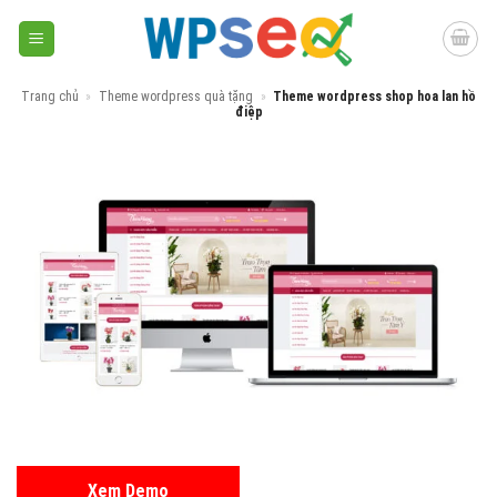
Skip
to
content
Trang chủ
»
Theme wordpress quà tặng
»
Theme wordpress shop hoa lan hồ
điệp
Xem Demo