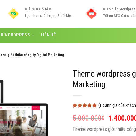
Giá rẻ & Có tâm
Giao diện wordpres
Lựa chọn chất lượng & tiết kiệm
Tối ưu SEO đạt chuẩ
ẪN WORDPRESS
LIÊN HỆ
ss giới thiệu công ty Digital Marketing
Theme wordpress giớ
Marketing
(
1
đánh giá của khách
5
1
trên 5
Giá
5.000.000
₫
1.400.00
dựa trên
đánh giá
gốc
Theme wordpress giới thiệu công t
là: