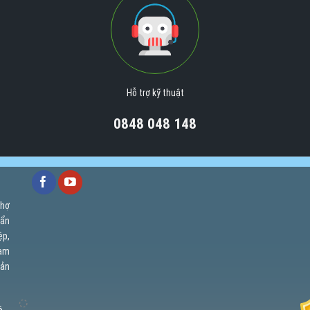
Hỗ trợ kỹ thuật
0848 048 148
chợ
uẩn
ệp,
cam
uản