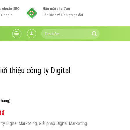
s chuẩn SEO
Hậu mãi chu đáo
n Google
Bảo hành và Hỗ trợ trọn đời
Tìm
kiếm:
i thiệu công ty Digital
 hàng)
Giá
0
₫
hiện
y Digital Marketing, Giải pháp Digital Marketing.
tại