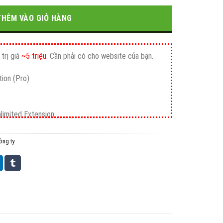
0₫.
là:
1.400.000₫.
THÊM VÀO GIỎ HÀNG
trị giá
~5 triệu
. Cần phải có cho website của bạn.
ion (Pro)
nlimited Extension
ông ty
mium