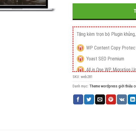
5.000.00
Tặng kèm trọn bộ Plugin khủng, 
WP Content Copy Protect
Yoast SEO Premium
All in One WP Migration U
SKU:
web281
iThemes Security Pro
Danh mục:
Theme wordpress giới thiệu c
Wordfence Security Pre