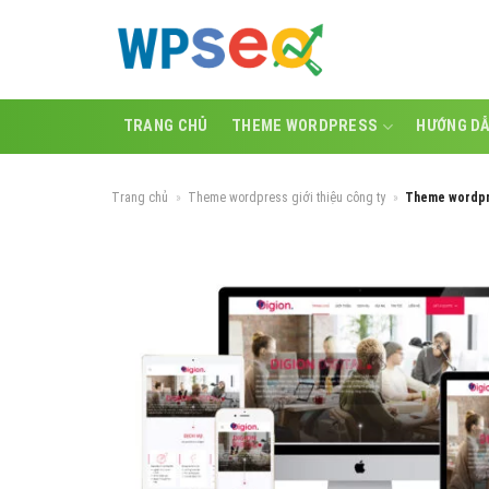
Skip
to
content
TRANG CHỦ
THEME WORDPRESS
HƯỚNG D
Trang chủ
»
Theme wordpress giới thiệu công ty
»
Theme wordpre