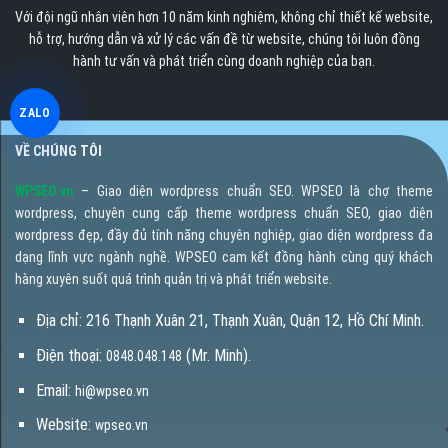
Với đội ngũ nhân viên hơn 10 năm kinh nghiệm, không chỉ thiết kế website,
hỗ trợ, hướng dẫn và xử lý các vấn đề từ website, chúng tôi luôn đồng
hành tư vấn và phát triển cùng doanh nghiệp của bạn.
ZALO
VỀ CHÚNG TÔI
WPSEO.vn
– Giao diện wordpress chuẩn SEO. WPSEO là chợ theme
wordpress, chuyên cung cấp theme wordpress chuẩn SEO, giao diện
wordpress đẹp, đầy đủ tính năng chuyên nghiệp, giao diện wordpress đa
dạng lĩnh vực ngành nghề. WPSEO cam kết đồng hành cùng quý khách
hàng xuyên suốt quá trình quản trị và phát triển website.
Địa chỉ: 216 Thạnh Xuân 21, Thạnh Xuân, Quận 12, Hồ Chí Minh.
Điện thoại:
(Mr. Minh).
0848.048.148
Email:
hi@wpseo.vn
Website:
wpseo.vn