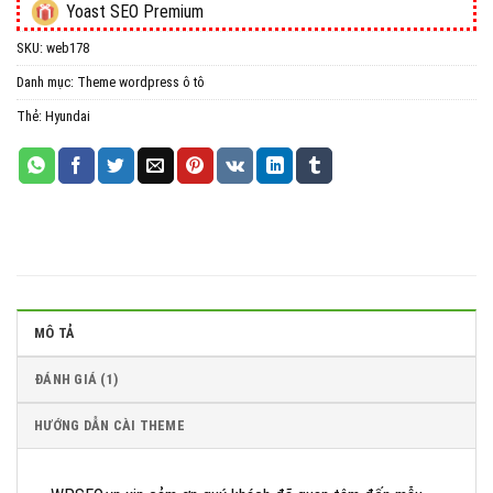
Yoast SEO Premium
SKU:
web178
All in One WP Migration Unlimited Extension
Danh mục:
Theme wordpress ô tô
iThemes Security Pro
Thẻ:
Hyundai
Wordfence Security Premium
MÔ TẢ
ĐÁNH GIÁ (1)
HƯỚNG DẪN CÀI THEME