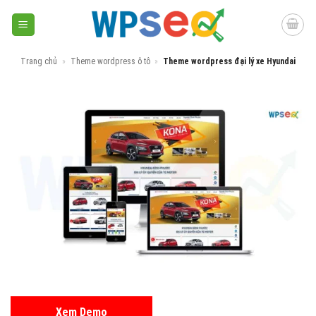
Skip
to
content
Trang chủ
»
Theme wordpress ô tô
»
Theme wordpress đại lý xe Hyundai
Xem Demo