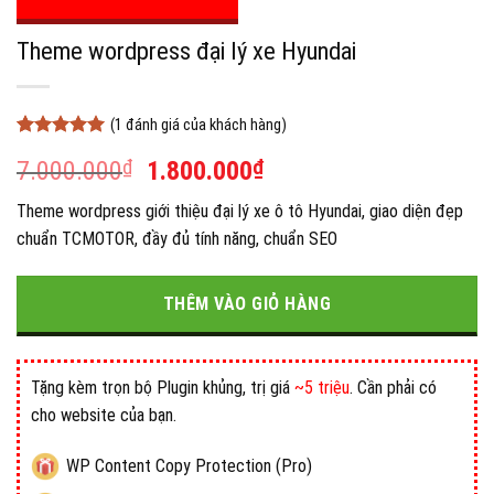
Theme wordpress đại lý xe Hyundai
(
1
đánh giá của khách hàng)
5
1
trên 5
Giá
Giá
7.000.000
₫
1.800.000
₫
dựa trên
đánh giá
gốc
hiện
Theme wordpress giới thiệu đại lý xe ô tô Hyundai, giao diện đẹp
là:
tại
chuẩn TCMOTOR, đầy đủ tính năng, chuẩn SEO
7.000.000₫.
là:
1.800.000₫.
THÊM VÀO GIỎ HÀNG
Tặng kèm trọn bộ Plugin khủng, trị giá
~5 triệu
. Cần phải có
cho website của bạn.
WP Content Copy Protection (Pro)