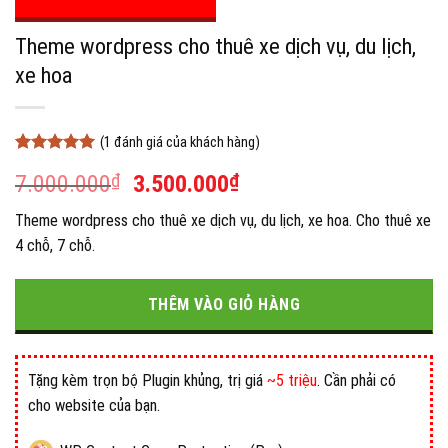
Theme wordpress cho thuê xe dịch vụ, du lịch,
xe hoa
(
1
đánh giá của khách hàng)
5
1
trên 5
Giá
Giá
7.000.000
₫
3.500.000
₫
dựa trên
đánh giá
gốc
hiện
Theme wordpress cho thuê xe dịch vụ, du lịch, xe hoa. Cho thuê xe
là:
tại
4 chỗ, 7 chỗ.
7.000.000₫.
là:
3.500.000₫.
THÊM VÀO GIỎ HÀNG
Tặng kèm trọn bộ Plugin khủng, trị giá
~5 triệu
. Cần phải có
cho website của bạn.