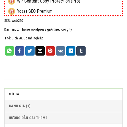
WP Content Copy Protection (Pro)
Yoast SEO Premium
SKU:
web270
All in One WP Migration Unlimited Extension
Danh mục:
Theme wordpress giới thiệu công ty
iThemes Security Pro
Thẻ:
Dịch vụ
,
Doanh nghiệp
Wordfence Security Premium
MÔ TẢ
ĐÁNH GIÁ (1)
HƯỚNG DẪN CÀI THEME