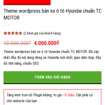
Theme wordpress bán xe ô tô Hyundai chuẩn TC
MOTOR
(
2
đánh giá của khách hàng)
5
2
trên 5
Giá
Giá
10.000.000
₫
4.000.000
₫
dựa trên
đánh giá
gốc
hiện
Theme wordpress bán xe ô tô Hyundai chuẩn TC MOTOR. Đã cập
là:
tại
nhật đầy đủ nội dung dòng xe Hyundai mới nhất, giao diện đẹp, đầy
10.000.000₫.
là:
đủ tính năng, chuẩn SEO.
4.000.000₫.
THÊM VÀO GIỎ HÀNG
Tặng kèm trọn bộ Plugin khủng, trị giá
~5 triệu
. Cần phải có
cho website của bạn.