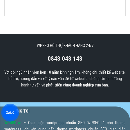
WPSEO HỖ TRỢ KHÁCH HÀNG 24/7
0848 048 148
Với đội ngũ nhân viên hơn 10 năm kinh nghiệm, không chỉ thiết kế website,
hỗ trợ, hướng dẫn và xử lý các vấn đề từ website, chúng tôi luôn đồng
hành tư vấn và phát triển cùng doanh nghiệp của bạn.
VỀ CHÚNG TÔI
ZALO
WPSEO.vn
– Giao diện wordpress chuẩn SEO. WPSEO là chợ theme
wordpress, chuyên cung cấp theme wordpress chuẩn SEO, giao diện