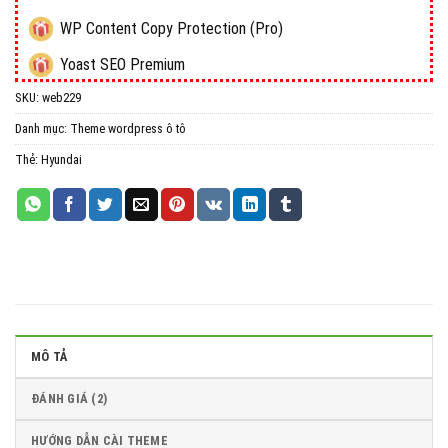
WP Content Copy Protection (Pro)
Yoast SEO Premium
SKU:
web229
All in One WP Migration Unlimited Extension
Danh mục:
Theme wordpress ô tô
iThemes Security Pro
Thẻ:
Hyundai
Wordfence Security Premium
MÔ TẢ
ĐÁNH GIÁ (2)
HƯỚNG DẪN CÀI THEME