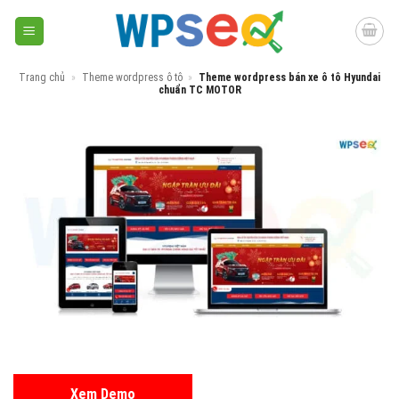
Skip
to
content
Trang chủ
»
Theme wordpress ô tô
»
Theme wordpress bán xe ô tô Hyundai
chuẩn TC MOTOR
Xem Demo