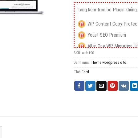
Tặng kèm trọn bộ Plugin khủng, 
WP Content Copy Protect
Yoast SEO Premium
All in One WP Migration U
SKU:
web190
iThemes Security Pro
Danh mục:
Theme wordpress ô tô
Wordfence Security Pre
Thẻ:
Ford