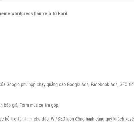
heme wordpress bán xe ô tô Ford
ủa Google phù hợp chạy quảng cáo Google Ads, Facebook Ads, SEO tiết k
ận báo giá, Form mua xe trả góp.
hỗ trợ tận tình, chu đáo, WPSEO luôn đồng hành cùng quý khách xuyên s