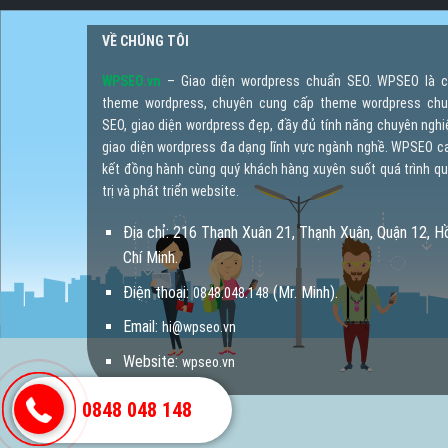
VỀ CHÚNG TÔI
WPSEO.vn
– Giao diện wordpress chuẩn SEO. WPSEO là 
theme wordpress, chuyên cung cấp theme wordpress ch
SEO, giao diện wordpress đẹp, đầy đủ tính năng chuyên nghi
giao diện wordpress đa dạng lĩnh vực ngành nghề. WPSEO 
kết đồng hành cùng quý khách hàng xuyên suốt quá trình q
trị và phát triển website.
Địa chỉ: 216 Thạnh Xuân 21, Thạnh Xuân, Quận 12, H
Chí Minh.
Điện thoại:
(Mr. Minh).
0848.048.148
Email:
hi@wpseo.vn
Website:
wpseo.vn
0848 048 148