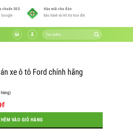
s chuẩn SEO
Hậu mãi chu đáo
n Google
Bảo hành và Hỗ trợ trọn đời
Tìm
kiếm:
n xe ô tô Ford chính hãng
 hàng)
Giá
0
₫
hiện
tại
THÊM VÀO GIỎ HÀNG
0₫.
là: