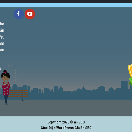
chợ
uẩn
ệp,
cam
uản
ồ
Copyright 2026 ©
WPSEO
Giao Diện WordPress Chuẩn SEO