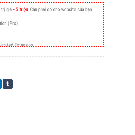
2.000.000₫.
trị giá
~5 triệu
. Cần phải có cho website của bạn.
ion (Pro)
nlimited Extension
mium