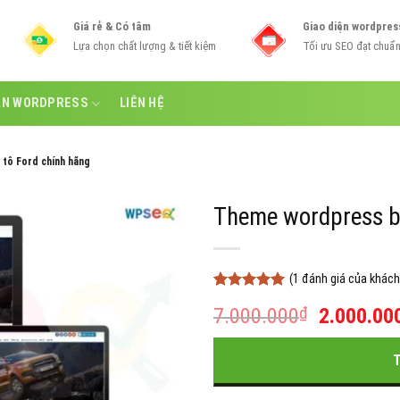
Giá rẻ & Có tâm
Giao diện wordpres
Lựa chọn chất lượng & tiết kiệm
Tối ưu SEO đạt chuẩ
ẪN WORDPRESS
LIÊN HỆ
tô Ford chính hãng
Theme wordpress bá
(
1
đánh giá của khách
5
1
trên 5
Giá
7.000.000
₫
2.000.00
dựa trên
đánh giá
gốc
là:
7.000.00