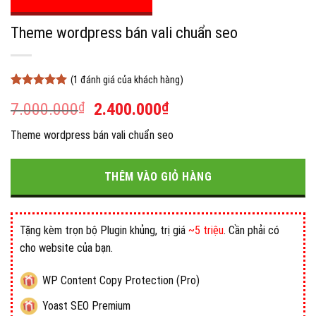
Theme wordpress bán vali chuẩn seo
(
1
đánh giá của khách hàng)
5
1
trên 5
Giá
Giá
7.000.000
₫
2.400.000
₫
dựa trên
đánh giá
gốc
hiện
Theme wordpress bán vali chuẩn seo
là:
tại
7.000.000₫.
là:
2.400.000₫.
THÊM VÀO GIỎ HÀNG
Tặng kèm trọn bộ Plugin khủng, trị giá
~5 triệu
. Cần phải có
cho website của bạn.
WP Content Copy Protection (Pro)
Yoast SEO Premium