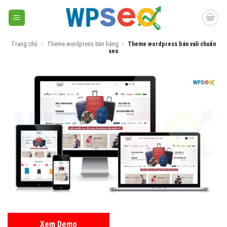
Skip
to
content
Trang chủ
»
Theme wordpress bán hàng
»
Theme wordpress bán vali chuẩn
seo
Xem Demo