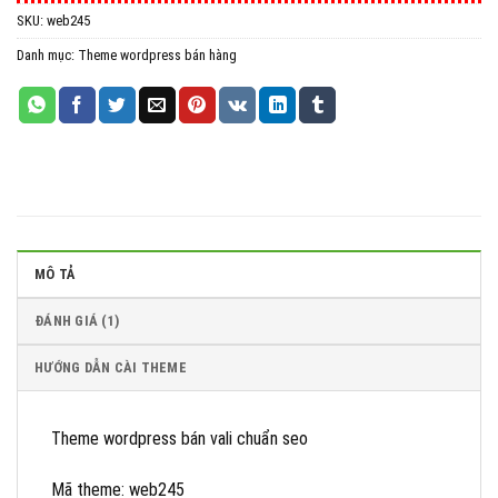
SKU:
web245
All in One WP Migration Unlimited Extension
Danh mục:
Theme wordpress bán hàng
iThemes Security Pro
Wordfence Security Premium
MÔ TẢ
ĐÁNH GIÁ (1)
HƯỚNG DẪN CÀI THEME
Theme wordpress bán vali chuẩn seo
Mã theme: web245