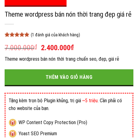
Theme wordpress bán nón thời trang đẹp giá rẻ
(
1
đánh giá của khách hàng)
5
1
trên 5
Giá
Giá
7.000.000
₫
2.400.000
₫
dựa trên
đánh giá
gốc
hiện
Theme wordpress bán nón thời trang chuẩn seo, đẹp, giá rẻ
là:
tại
7.000.000₫.
là:
2.400.000₫.
THÊM VÀO GIỎ HÀNG
Tặng kèm trọn bộ Plugin khủng, trị giá
~5 triệu
. Cần phải có
cho website của bạn.
WP Content Copy Protection (Pro)
Yoast SEO Premium