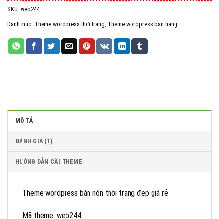
SKU:
web244
All in One WP Migration Unlimited Extension
Danh mục:
Theme wordpress thời trang
,
Theme wordpress bán hàng
iThemes Security Pro
Wordfence Security Premium
MÔ TẢ
ĐÁNH GIÁ (1)
HƯỚNG DẪN CÀI THEME
Theme wordpress bán nón thời trang đẹp giá rẻ
Mã theme: web244