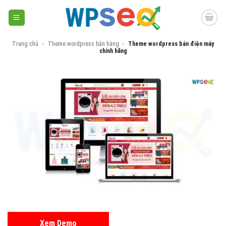
Skip
to
content
Trang chủ
»
Theme wordpress bán hàng
»
Theme wordpress bán điện máy
chính hãng
Xem Demo