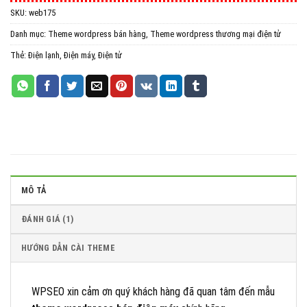
SKU:
web175
All in One WP Migration Unlimited Extension
Danh mục:
Theme wordpress bán hàng
,
Theme wordpress thương mại điện tử
iThemes Security Pro
Thẻ:
Điện lạnh
,
Điện máy
,
Điện tử
Wordfence Security Premium
MÔ TẢ
ĐÁNH GIÁ (1)
HƯỚNG DẪN CÀI THEME
WPSEO xin cảm ơn quý khách hàng đã quan tâm đến mẫu