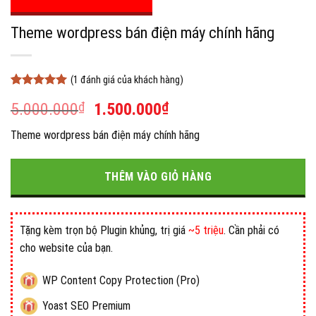
Theme wordpress bán điện máy chính hãng
(
1
đánh giá của khách hàng)
5
1
trên 5
Giá
Giá
5.000.000
₫
1.500.000
₫
dựa trên
đánh giá
gốc
hiện
Theme wordpress bán điện máy chính hãng
là:
tại
5.000.000₫.
là:
1.500.000₫.
THÊM VÀO GIỎ HÀNG
Tặng kèm trọn bộ Plugin khủng, trị giá
~5 triệu
. Cần phải có
cho website của bạn.
WP Content Copy Protection (Pro)
Yoast SEO Premium