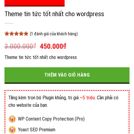
Theme tin tức tốt nhất cho wordpress
(
1
đánh giá của khách hàng)
5
1
trên 5
Giá
Giá
3.000.000
₫
450.000
₫
dựa trên
đánh giá
gốc
hiện
Theme tin tức tốt nhất cho wordpress
là:
tại
3.000.000₫.
là:
450.000₫.
THÊM VÀO GIỎ HÀNG
Tặng kèm trọn bộ Plugin khủng, trị giá
~5 triệu
. Cần phải có
cho website của bạn.
WP Content Copy Protection (Pro)
Yoast SEO Premium