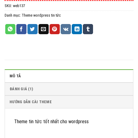
SKU:
web137
All in One WP Migration Unlimited Extension
Danh mục:
Theme wordpress tin tức
iThemes Security Pro
Wordfence Security Premium
MÔ TẢ
ĐÁNH GIÁ (1)
HƯỚNG DẪN CÀI THEME
Theme tin tức tốt nhất cho wordpress