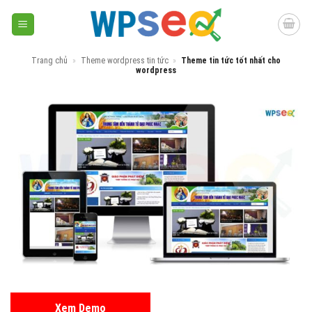
Skip
to
content
Trang chủ
»
Theme wordpress tin tức
»
Theme tin tức tốt nhất cho
wordpress
Xem Demo