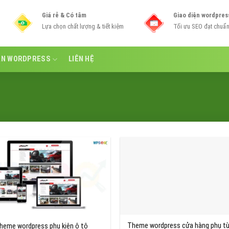
Giá rẻ & Có tâm
Giao diện wordpres
Lựa chọn chất lượng & tiết kiệm
Tối ưu SEO đạt chuẩ
ẪN WORDPRESS
LIÊN HỆ
Theme wordpress cửa hàng phụ tù
heme wordpress phụ kiện ô tô