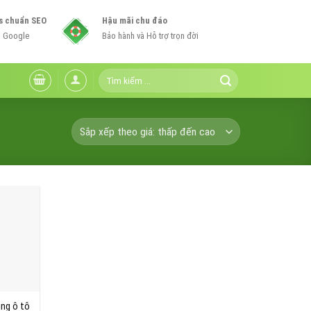
s chuẩn SEO
Hậu mãi chu đáo
n Google
Bảo hành và Hỗ trợ trọn đời
Tìm
kiếm:
ng ô tô